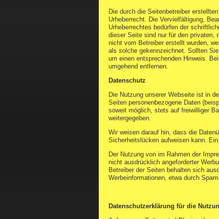
Die durch die Seitenbetreiber erstellt
Urheberrecht. Die Vervielfältigung, Be
Urheberrechtes bedürfen der schriftli
dieser Seite sind nur für den privaten,
nicht vom Betreiber erstellt wurden, we
als solche gekennzeichnet. Sollten Si
um einen entsprechenden Hinweis. Bei
umgehend entfernen.
Datenschutz
Die Nutzung unserer Webseite ist in 
Seiten personenbezogene Daten (beispi
soweit möglich, stets auf freiwilliger
weitergegeben.
Wir weisen darauf hin, dass die Datenü
Sicherheitslücken aufweisen kann. Ein 
Der Nutzung von im Rahmen der Impres
nicht ausdrücklich angeforderter Werbu
Betreiber der Seiten behalten sich aus
Werbeinformationen, etwa durch Spam-
Datenschutzerklärung für die Nutzu