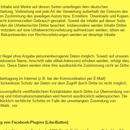
en Inhalte und Werke auf diesen Seiten unterliegen dem deutschen
arbeitung, Verbreitung und jede Art der Verwertung außerhalb der Grenzen des
chen Zustimmung des jeweiligen Autors bzw. Erstellers. Downloads und Kopien
 nicht kommerziellen Gebrauch gestattet. Soweit die Inhalte auf dieser Seite
rden die Urheberrechte Dritter beachtet. Insbesondere werden Inhalte Dritter
e trotzdem auf eine Urheberrechtsverletzung aufmerksam werden, bitten wir
 Bekanntwerden von Rechtsverletzungen werden wir derartige Inhalte
der Regel ohne Angabe personenbezogener Daten möglich. Soweit auf unseren
elsweise Name, Anschrift oder eMail-Adressen) erhoben werden, erfolgt dies
 Basis. Diese Daten werden ohne Ihre ausdrückliche Zustimmung nicht an Dritte
bertragung im Internet (z.B. bei der Kommunikation per E-Mail)
lückenloser Schutz der Daten vor dem Zugriff durch Dritte ist nicht möglich.
sumspflicht veröffentlichten Kontaktdaten durch Dritte zur Übersendung von
ng und Informationsmaterialien wird hiermit ausdrücklich widersprochen. Die
drücklich rechtliche Schritte im Falle der unverlangten Zusendung von
Mails, vor.
ng von Facebook-Plugins (Like-Button)