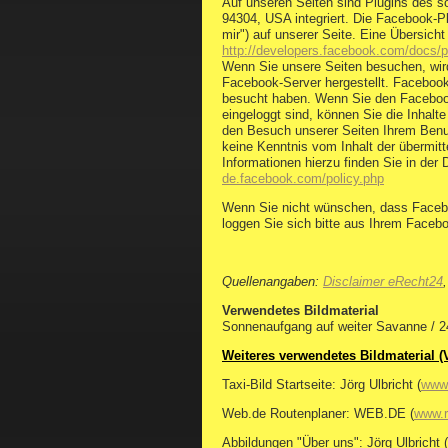
Auf unseren Seiten sind Plugins des s
94304, USA integriert. Die Facebook-P
mir") auf unserer Seite. Eine Übersicht
http://developers.facebook.com/docs/p
Wenn Sie unsere Seiten besuchen, wir
Facebook-Server hergestellt. Facebook 
besucht haben. Wenn Sie den Facebook
eingeloggt sind, können Sie die Inhalt
den Besuch unserer Seiten Ihrem Benut
keine Kenntnis vom Inhalt der übermit
Informationen hierzu finden Sie in de
de.facebook.com/policy.php
Wenn Sie nicht wünschen, dass Faceb
loggen Sie sich bitte aus Ihrem Faceb
Quellenangaben:
Disclaimer eRecht24
Verwendetes Bildmaterial
Sonnenaufgang auf weiter Savanne / 2
Weiteres verwendetes Bildmaterial (
Taxi-Bild Startseite: Jörg Ulbricht (
www.
Web.de Routenplaner: WEB.DE (
www.r
Abbildungen "Über uns": Jörg Ulbricht (