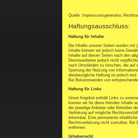
Quelle:
Impressumsgenerator, Rechtsa
Haftungsausschluss:
Haftung für Inhalte
Die Inhalte unserer Seiten wurden mit gr
Inhalte können wir jedoch keine Gewäh
Inhalte auf diesen Seiten nach den al
Diensteanbieter jedoch nicht verpflich
nach Umständen zu forschen, die auf ei
Sperrung der Nutzung von Informatione
diesbezügliche Haftung ist jedoch erst
Bei Bekanntwerden von entsprechenden
Haftung für Links
Unser Angebot enthält Links zu externe
können wir für diese fremden Inhalte a
der jeweilige Anbieter oder Betreiber d
Verlinkung auf mögliche Rechtsverstöße
erkennbar. Eine permanente inhaltliche 
Rechtsverletzung nicht zumutbar. Bei
entfernen.
Urheberrecht