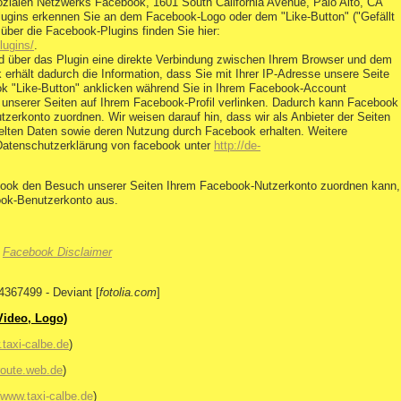
ozialen Netzwerks Facebook, 1601 South California Avenue, Palo Alto, CA
lugins erkennen Sie an dem Facebook-Logo oder dem "Like-Button" ("Gefällt
 über die Facebook-Plugins finden Sie hier:
lugins/
.
d über das Plugin eine direkte Verbindung zwischen Ihrem Browser und dem
erhält dadurch die Information, dass Sie mit Ihrer IP-Adresse unsere Seite
 "Like-Button" anklicken während Sie in Ihrem Facebook-Account
e unserer Seiten auf Ihrem Facebook-Profil verlinken. Dadurch kann Facebook
zerkonto zuordnen. Wir weisen darauf hin, dass wir als Anbieter der Seiten
telten Daten sowie deren Nutzung durch Facebook erhalten. Weitere
r Datenschutzerklärung von facebook unter
http://de-
ook den Besuch unserer Seiten Ihrem Facebook-Nutzerkonto zuordnen kann,
ook-Benutzerkonto aus.
,
Facebook Disclaimer
4367499 - Deviant [
fotolia.com
]
Video, Logo)
taxi-calbe.de
)
oute.web.de
)
www.taxi-calbe.de
)