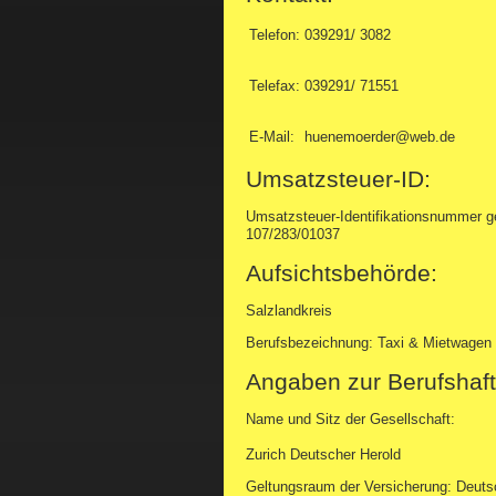
Telefon:
039291/ 3082
Telefax:
039291/ 71551
E-Mail:
huenemoerder@web.de
Umsatzsteuer-ID:
Umsatzsteuer-Identifikationsnummer 
107/283/01037
Aufsichtsbehörde:
Salzlandkreis
Berufsbezeichnung: Taxi & Mietwagen
Angaben zur Berufshaft
Name und Sitz der Gesellschaft:
Zurich Deutscher Herold
Geltungsraum der Versicherung: Deuts