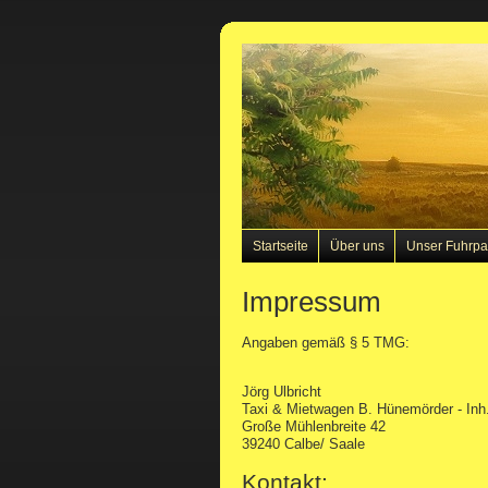
Startseite
Über uns
Unser Fuhrpa
Impressum
Angaben gemäß § 5 TMG:
Jörg Ulbricht
Taxi & Mietwagen B. Hünemörder - Inh.
Große Mühlenbreite 42
39240 Calbe/ Saale
Kontakt: